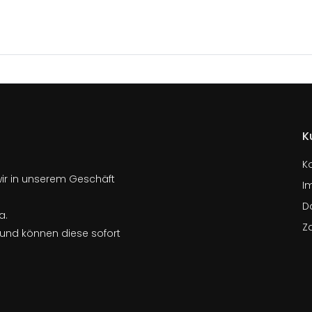
K
K
wir in unserem Geschäft
I
D
a.
Z
n und können diese sofort