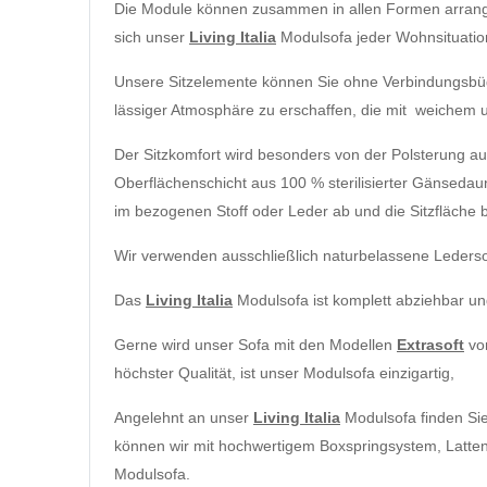
Die Module können zusammen in allen Formen arrang
sich unser
Living Italia
Modulsofa jeder Wohnsituation
Unsere Sitzelemente können Sie ohne Verbindungsbügel
lässiger Atmosphäre zu erschaffen, die mit weichem 
Der Sitzkomfort wird besonders von der Polsterung a
Oberflächenschicht aus 100 % sterilisierter Gänsedaun
im bezogenen Stoff oder Leder ab und die Sitzfläche
Wir verwenden ausschließlich naturbelassene Leders
Das
Living Italia
Modulsofa ist komplett abziehbar un
Gerne wird unser Sofa mit den Modellen
Extrasoft
vo
höchster Qualität, ist unser Modulsofa einzigartig,
Angelehnt an unser
Living Italia
Modulsofa finden Si
können wir mit hochwertigem Boxspringsystem, Lattenro
Modulsofa.