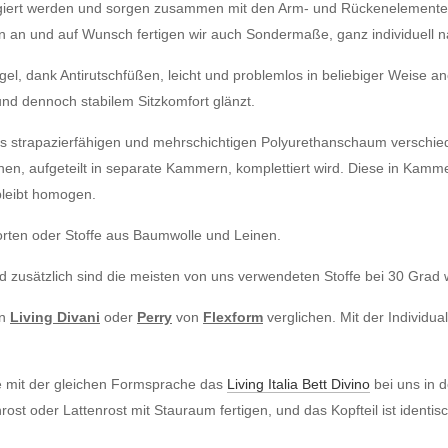
iert werden und sorgen zusammen mit den Arm- und Rückenelementen 
 an und auf Wunsch fertigen wir auch Sondermaße, ganz individuell n
, dank Antirutschfüßen, leicht und problemlos in beliebiger Weise an
und dennoch stabilem Sitzkomfort glänzt.
us strapazierfähigen und mehrschichtigen Polyurethanschaum verschie
en, aufgeteilt in separate Kammern, komplettiert wird. Diese in Kammer
 bleibt homogen.
orten oder Stoffe aus Baumwolle und Leinen.
d zusätzlich sind die meisten von uns verwendeten Stoffe bei 30 Grad
n
Living Divani
oder
Perry
von
Flexform
verglichen. Mit der Individua
e mit der gleichen Formsprache das
Living Italia
Bett Divino
bei uns in 
st oder Lattenrost mit Stauraum fertigen, und das Kopfteil ist identis