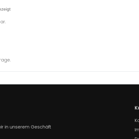
ezeigt
ar.
rage.
K
K
wir in unserem Geschäft
I